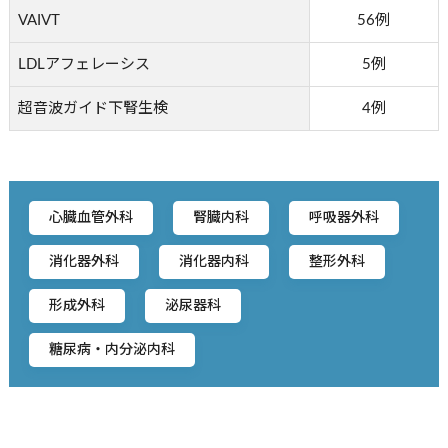
VAIVT
56例
LDLアフェレーシス
5例
超音波ガイド下腎生検
4例
心臓血管外科
腎臓内科
呼吸器外科
消化器外科
消化器内科
整形外科
形成外科
泌尿器科
糖尿病・内分泌内科